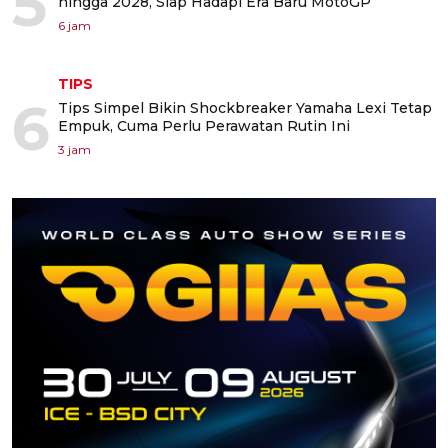
5
hingga 2028, Siap Hadapi Era Baru MotoGP
6 jam
TIPS
6
Tips Simpel Bikin Shockbreaker Yamaha Lexi Tetap
Empuk, Cuma Perlu Perawatan Rutin Ini
3 jam