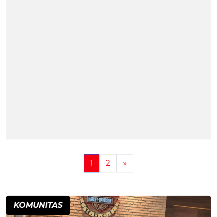
1
2
»
KOMUNITAS