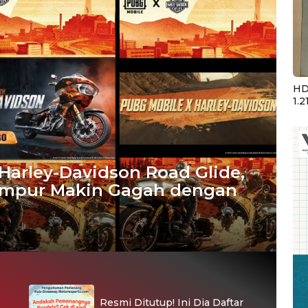
HD
1.2
arley-Davidson Road Glide,
Tempur Makin Gagah dengan
Resmi Ditutup! Ini Dia Daftar