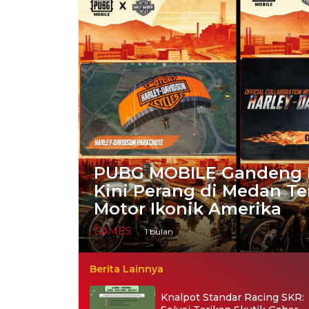
PUBG MOBILE Gandeng H
Kini Perang di Medan 
Motor Ikonik Amerika
GAMES
1 bulan
Berita Lainnya
Knalpot Standar Racing SKR: