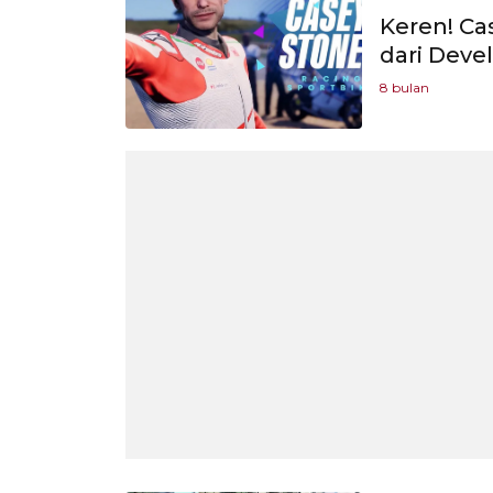
Keren! C
dari Deve
8 bulan