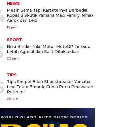
NEWS
4
Mesin Sama, tapi Karakternya Berbeda!
Kupas 3 Skutik Yamaha Maxi Family: Nmax,
Aerox dan Lexi
18 jam
SPORT
5
Brad Binder Nilai Motor MotoGP Terbaru
Lebih Agresif dan Sulit Ditaklukkan
20 jam
TIPS
6
Tips Simpel Bikin Shockbreaker Yamaha
Lexi Tetap Empuk, Cuma Perlu Perawatan
Rutin Ini
23 jam