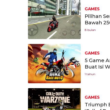
GAMES
Pilihan S
Bawah 25
8 bulan
GAMES
5 Game A
Buat Isi 
1 tahun
GAMES
Triumph 