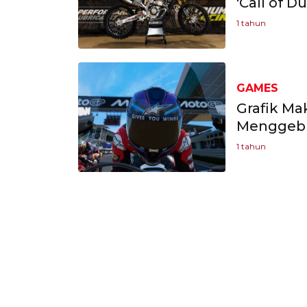
'Call of 
1 tahun
GAMES
Grafik Ma
Menggebr
1 tahun