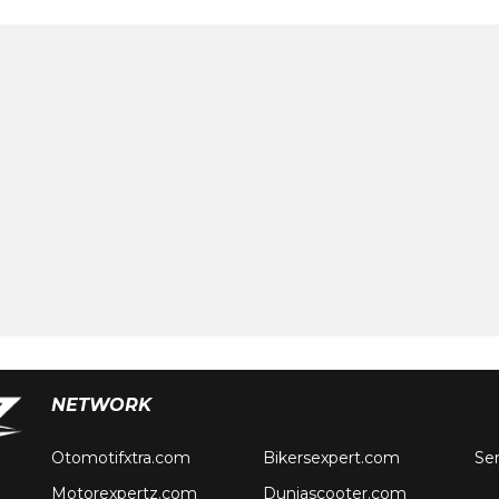
NETWORK
Otomotifxtra.com
Bikersexpert.com
Se
Motorexpertz.com
Duniascooter.com