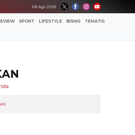
08 Agu 2026
REVIEW
SPORT
LIFESTYLE
BISNIS
TEMATIS
KAN
anda
.
ews