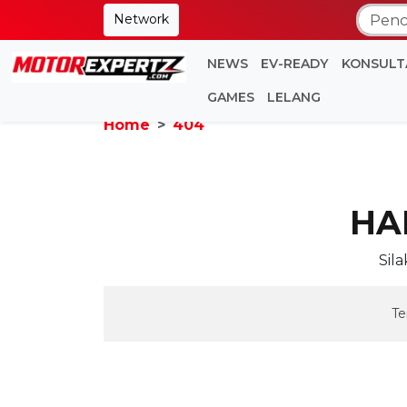
Network
NEWS
EV-READY
KONSULT
GAMES
LELANG
Home
404
HA
Sil
Te