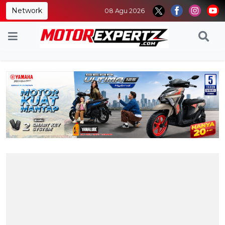
Network
08 Agu 2026