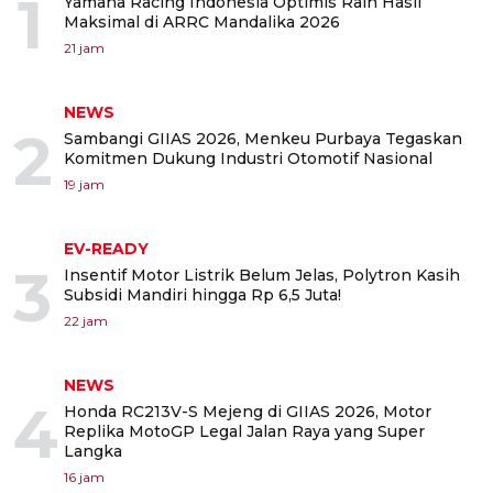
1
Yamaha Racing Indonesia Optimis Raih Hasil
Maksimal di ARRC Mandalika 2026
21 jam
NEWS
2
Sambangi GIIAS 2026, Menkeu Purbaya Tegaskan
Komitmen Dukung Industri Otomotif Nasional
19 jam
EV-READY
3
Insentif Motor Listrik Belum Jelas, Polytron Kasih
Subsidi Mandiri hingga Rp 6,5 Juta!
22 jam
NEWS
4
Honda RC213V-S Mejeng di GIIAS 2026, Motor
Replika MotoGP Legal Jalan Raya yang Super
Langka
16 jam