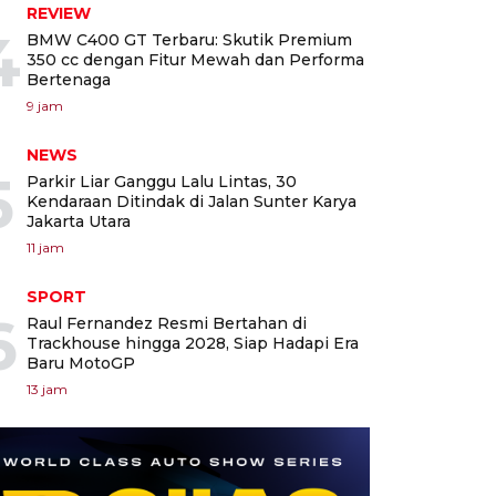
REVIEW
4
BMW C400 GT Terbaru: Skutik Premium
350 cc dengan Fitur Mewah dan Performa
Bertenaga
9 jam
NEWS
5
Parkir Liar Ganggu Lalu Lintas, 30
Kendaraan Ditindak di Jalan Sunter Karya
Jakarta Utara
11 jam
SPORT
6
Raul Fernandez Resmi Bertahan di
Trackhouse hingga 2028, Siap Hadapi Era
Baru MotoGP
13 jam