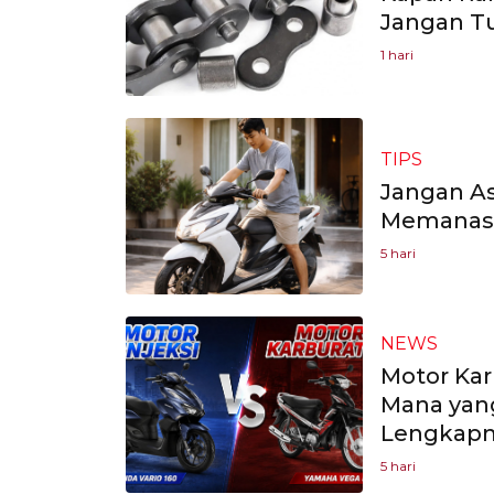
Jangan Tu
1 hari
TIPS
Jangan As
Memanask
5 hari
NEWS
Motor Kar
Mana yang
Lengkap
5 hari