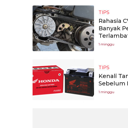
TIPS
Rahasia C
Banyak P
Terlamba
1 minggu
TIPS
Kenali Ta
Sebelum 
1 minggu