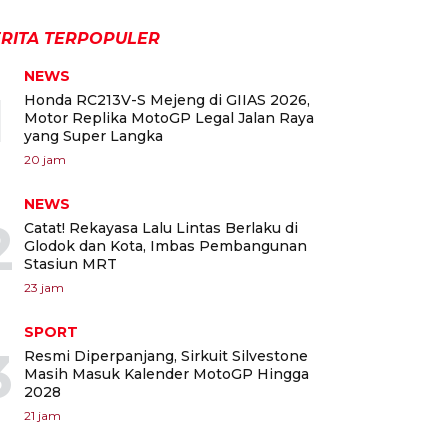
RITA TERPOPULER
NEWS
1
Honda RC213V-S Mejeng di GIIAS 2026,
Motor Replika MotoGP Legal Jalan Raya
yang Super Langka
20 jam
NEWS
2
Catat! Rekayasa Lalu Lintas Berlaku di
Glodok dan Kota, Imbas Pembangunan
Stasiun MRT
23 jam
SPORT
3
Resmi Diperpanjang, Sirkuit Silvestone
Masih Masuk Kalender MotoGP Hingga
2028
21 jam