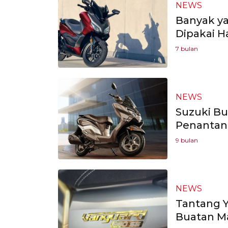
NEWS
Banyak ya
Dipakai H
7 bulan
NEWS
Suzuki Bu
Penantan
9 bulan
NEWS
Tantang 
Buatan Ma