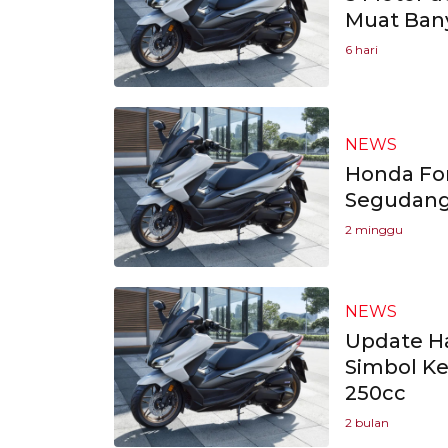
Muat Ban
6 hari
NEWS
Honda Fo
Segudang
2 minggu
NEWS
Update Ha
Simbol K
250cc
2 bulan