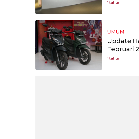
1 tahun
UMUM
Update H
Februari 
1 tahun