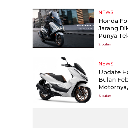
NEWS
Honda For
Jarang Dik
Punya Tek
2 bulan
NEWS
Update Ha
Bulan Feb
Motornya, 
6 bulan