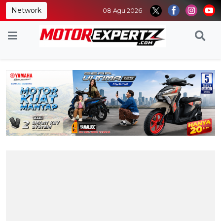
Network
08 Agu 2026