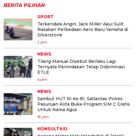
BERITA PILIHAN
SPORT
Terkendala Angin, Jack Miller Akui Sulit
Rasakan Perbedaan Aero Baru Yamaha di
Silverstone
2 jam
NEWS
Tilang Manual Disebut Berlaku Lagi,
Ternyata Penindakan Tetap Didominasi
ETLE
6 jam
NEWS
Sambut HUT RI ke-81, Satlantas Polres
Pasuruan Kota Buka Program SIM C Gratis
Untuk Nama Agus
18 jam
KONSULTASI
Kenapa Motor Mati Mendadak di Jalan?