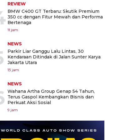
REVIEW
4
BMW C400 GT Terbaru: Skutik Premium
350 cc dengan Fitur Mewah dan Performa
Bertenaga
11 jam
NEWS
5
Parkir Liar Ganggu Lalu Lintas, 30
Kendaraan Ditindak di Jalan Sunter Karya
Jakarta Utara
13 jam
NEWS
6
Wahana Artha Group Genap 54 Tahun,
Terus Gaspol Kembangkan Bisnis dan
Perkuat Aksi Sosial
9 jam