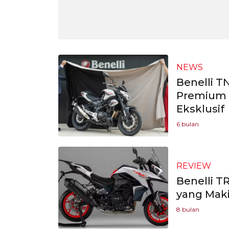
NEWS
Benelli T
Premium M
Eksklusif
6 bulan
REVIEW
Benelli T
yang Mak
8 bulan