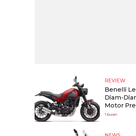
REVIEW
Benelli L
Diam-Dia
Motor Pr
1 bulan
NEWS