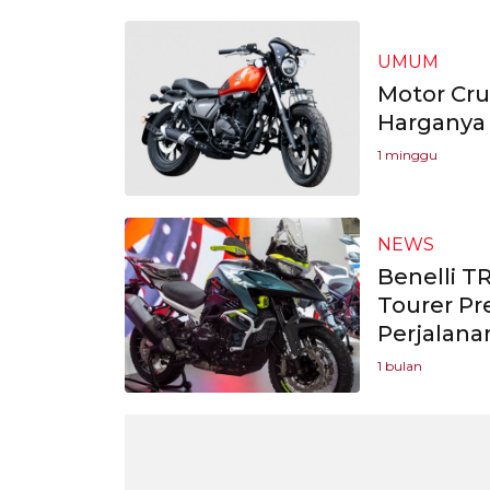
UMUM
Motor Crui
Harganya 
1 minggu
NEWS
Benelli T
Tourer P
Perjalana
1 bulan