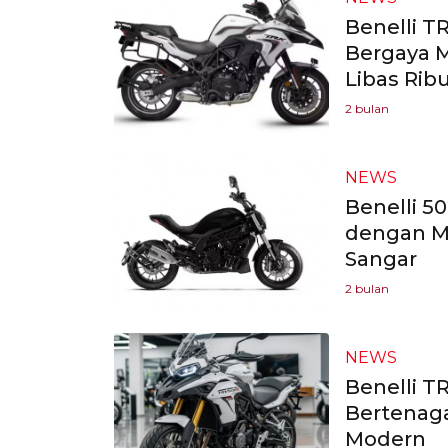
Benelli T
Bergaya M
Libas Rib
2 bulan
NEWS
Benelli 50
dengan Me
Sangar
2 bulan
NEWS
Benelli T
Bertenaga
Modern