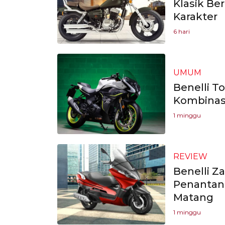
Klasik Be
Karakter
6 hari
UMUM
Benelli To
Kombinasi
1 minggu
REVIEW
Benelli Z
Penantan
Matang
1 minggu