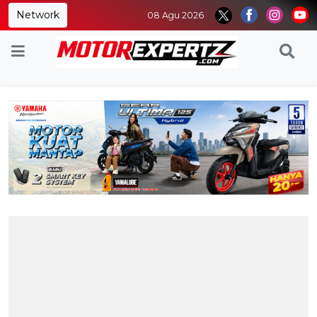
Network
08 Agu 2026