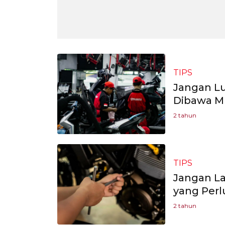
TIPS
Jangan Lu
Dibawa M
2 tahun
TIPS
Jangan L
yang Perl
2 tahun