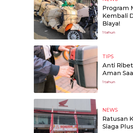
Program M
Kembali D
Biaya!
1 tahun
TIPS
Anti Ribe
Aman Saat
1 tahun
NEWS
Ratusan 
Siaga Plu