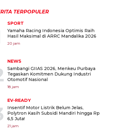
RITA TERPOPULER
SPORT
1
Yamaha Racing Indonesia Optimis Raih
Hasil Maksimal di ARRC Mandalika 2026
20 jam
NEWS
2
Sambangi GIIAS 2026, Menkeu Purbaya
Tegaskan Komitmen Dukung Industri
Otomotif Nasional
18 jam
EV-READY
3
Insentif Motor Listrik Belum Jelas,
Polytron Kasih Subsidi Mandiri hingga Rp
6,5 Juta!
21 jam