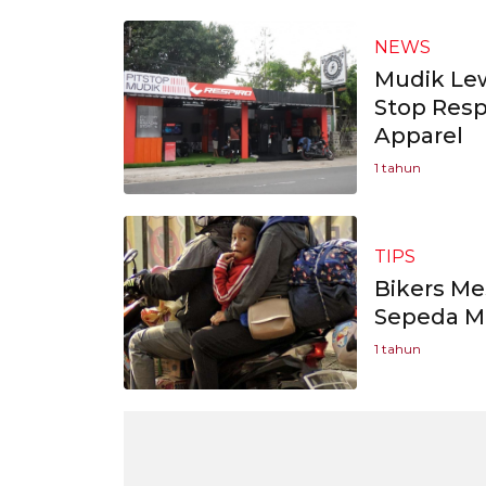
NEWS
Mudik Lew
Stop Respi
Apparel
1 tahun
TIPS
Bikers Mes
Sepeda M
1 tahun