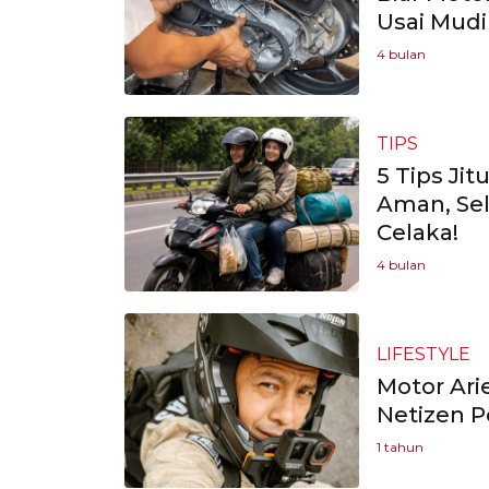
Usai Mudi
4 bulan
TIPS
5 Tips Ji
Aman, Sel
Celaka!
4 bulan
LIFESTYLE
Motor Ari
Netizen P
1 tahun