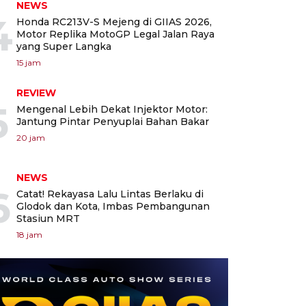
NEWS
4
Honda RC213V-S Mejeng di GIIAS 2026,
Motor Replika MotoGP Legal Jalan Raya
yang Super Langka
15 jam
REVIEW
5
Mengenal Lebih Dekat Injektor Motor:
Jantung Pintar Penyuplai Bahan Bakar
20 jam
NEWS
6
Catat! Rekayasa Lalu Lintas Berlaku di
Glodok dan Kota, Imbas Pembangunan
Stasiun MRT
18 jam