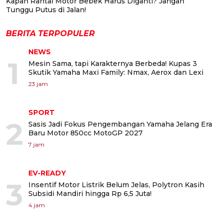
Kapan Rantai Motor Bebek Harus Diganti? Jangan
Tunggu Putus di Jalan!
BERITA TERPOPULER
NEWS
1
Mesin Sama, tapi Karakternya Berbeda! Kupas 3
Skutik Yamaha Maxi Family: Nmax, Aerox dan Lexi
23 jam
SPORT
2
Sasis Jadi Fokus Pengembangan Yamaha Jelang Era
Baru Motor 850cc MotoGP 2027
7 jam
EV-READY
3
Insentif Motor Listrik Belum Jelas, Polytron Kasih
Subsidi Mandiri hingga Rp 6,5 Juta!
4 jam