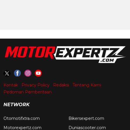
Kontak
Privacy Policy
Redaksi
Tentang Kami
Pedoman Pemberitaan
NETWORK
Otomotifxtra.com
Bikersexpert.com
Motorexpertz.com
Duniascooter.com