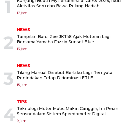
1
Kunjungi Booth MyPertamina di GIIAS 2026, Ikuti
Aktivitas Seru dan Bawa Pulang Hadiah
17 jam
NEWS
2
Tampilan Baru, Zee JKT48 Ajak Motoran Lagi
Bersama Yamaha Fazzio Sunset Blue
13 jam
NEWS
3
Tilang Manual Disebut Berlaku Lagi, Ternyata
Penindakan Tetap Didominasi ETLE
15 jam
TIPS
4
Teknologi Motor Matic Makin Canggih, Ini Peran
Sensor dalam Sistem Speedometer Digital
9 jam