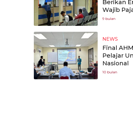
Berikan E
Wajib Paj
9 bulan
NEWS
Final AHM
Pelajar U
Nasional
10 bulan