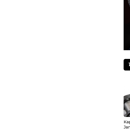
Ka
Ja