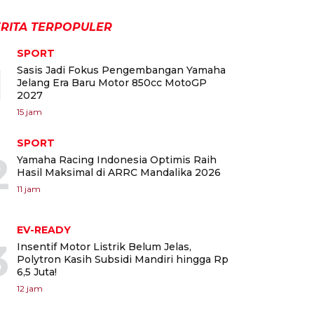
RITA TERPOPULER
SPORT
1
Sasis Jadi Fokus Pengembangan Yamaha
Jelang Era Baru Motor 850cc MotoGP
2027
15 jam
SPORT
2
Yamaha Racing Indonesia Optimis Raih
Hasil Maksimal di ARRC Mandalika 2026
11 jam
EV-READY
3
Insentif Motor Listrik Belum Jelas,
Polytron Kasih Subsidi Mandiri hingga Rp
6,5 Juta!
12 jam