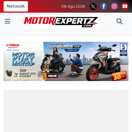
Network
08 Agu 2026