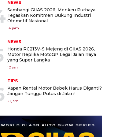
NEWS
4
Sambangi GIIAS 2026, Menkeu Purbaya
Tegaskan Komitmen Dukung Industri
Otomotif Nasional
14 jam
NEWS
5
Honda RC213V-S Mejeng di GIIAS 2026,
Motor Replika MotoGP Legal Jalan Raya
yang Super Langka
10 jam
TIPS
6
Kapan Rantai Motor Bebek Harus Diganti?
Jangan Tunggu Putus di Jalan!
21 jam