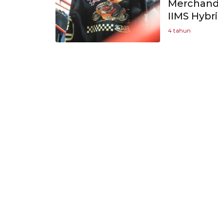
Merchand
IIMS Hybr
4 tahun