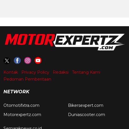
Kontak
Privacy Policy
Redaksi
Tentang Kami
Pedoman Pemberitaan
NETWORK
Otomotifxtra.com
Bikersexpert.com
Motorexpertz.com
Duniascooter.com
Semaraknews.co.id