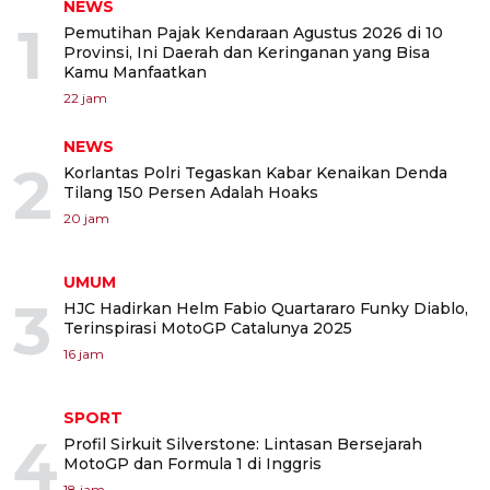
NEWS
1
Pemutihan Pajak Kendaraan Agustus 2026 di 10
Provinsi, Ini Daerah dan Keringanan yang Bisa
Kamu Manfaatkan
22 jam
NEWS
2
Korlantas Polri Tegaskan Kabar Kenaikan Denda
Tilang 150 Persen Adalah Hoaks
20 jam
UMUM
3
HJC Hadirkan Helm Fabio Quartararo Funky Diablo,
Terinspirasi MotoGP Catalunya 2025
16 jam
SPORT
4
Profil Sirkuit Silverstone: Lintasan Bersejarah
MotoGP dan Formula 1 di Inggris
18 jam