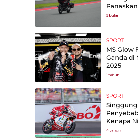
Panaskan 
5 bulan
SPORT
MS Glow 
Ganda di 
2025
1 tahun
SPORT
Singgung
Penyebab
Kenapa N
4 tahun