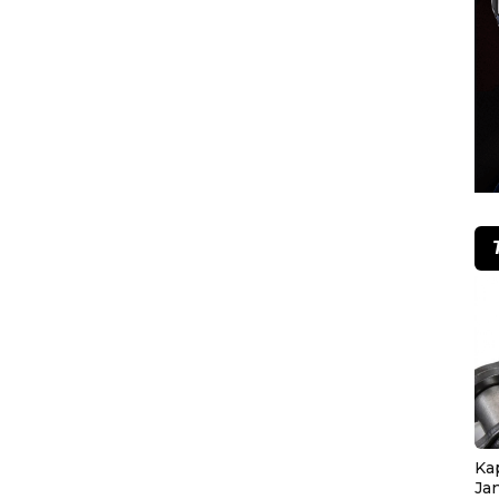
Ka
Ja