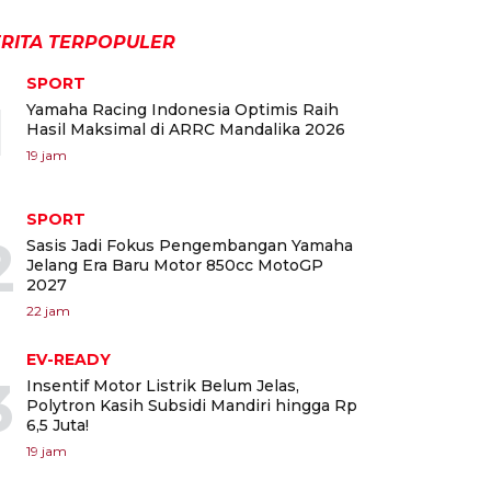
RITA TERPOPULER
SPORT
1
Yamaha Racing Indonesia Optimis Raih
Hasil Maksimal di ARRC Mandalika 2026
19 jam
SPORT
2
Sasis Jadi Fokus Pengembangan Yamaha
Jelang Era Baru Motor 850cc MotoGP
2027
22 jam
EV-READY
3
Insentif Motor Listrik Belum Jelas,
Polytron Kasih Subsidi Mandiri hingga Rp
6,5 Juta!
19 jam