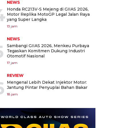
NEWS
4
Honda RC213V-S Mejeng di GIIAS 2026,
Motor Replika MotoGP Legal Jalan Raya
yang Super Langka
13 jam
NEWS
5
Sambangi GIIAS 2026, Menkeu Purbaya
Tegaskan Komitmen Dukung Industri
Otomotif Nasional
17 jam
REVIEW
6
Mengenal Lebih Dekat Injektor Motor:
Jantung Pintar Penyuplai Bahan Bakar
18 jam