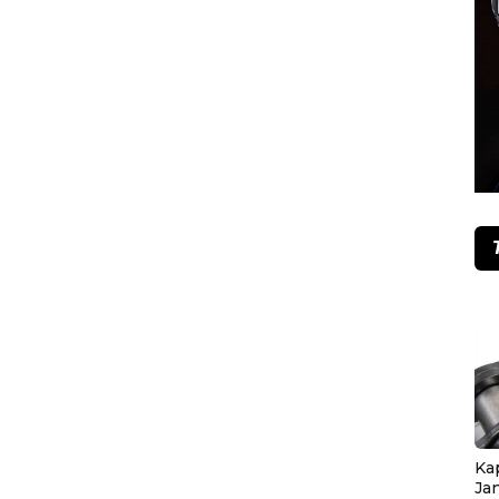
Ka
Ja