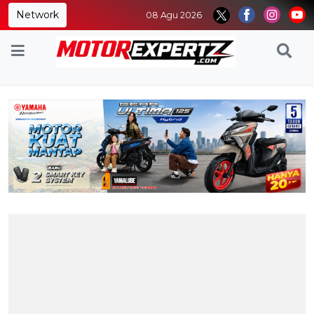
Network
08 Agu 2026