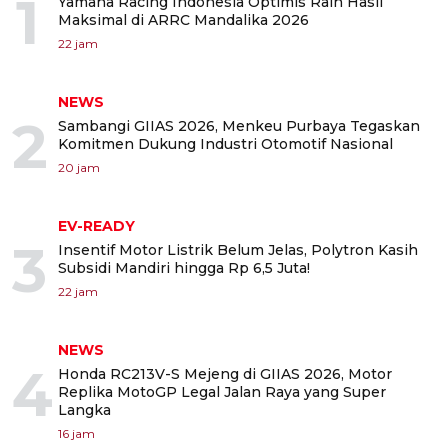
1
Yamaha Racing Indonesia Optimis Raih Hasil
Maksimal di ARRC Mandalika 2026
22 jam
NEWS
2
Sambangi GIIAS 2026, Menkeu Purbaya Tegaskan
Komitmen Dukung Industri Otomotif Nasional
20 jam
EV-READY
3
Insentif Motor Listrik Belum Jelas, Polytron Kasih
Subsidi Mandiri hingga Rp 6,5 Juta!
22 jam
NEWS
4
Honda RC213V-S Mejeng di GIIAS 2026, Motor
Replika MotoGP Legal Jalan Raya yang Super
Langka
16 jam