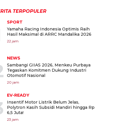
RITA TERPOPULER
SPORT
1
Yamaha Racing Indonesia Optimis Raih
Hasil Maksimal di ARRC Mandalika 2026
22 jam
NEWS
2
Sambangi GIIAS 2026, Menkeu Purbaya
Tegaskan Komitmen Dukung Industri
Otomotif Nasional
20 jam
EV-READY
3
Insentif Motor Listrik Belum Jelas,
Polytron Kasih Subsidi Mandiri hingga Rp
6,5 Juta!
23 jam