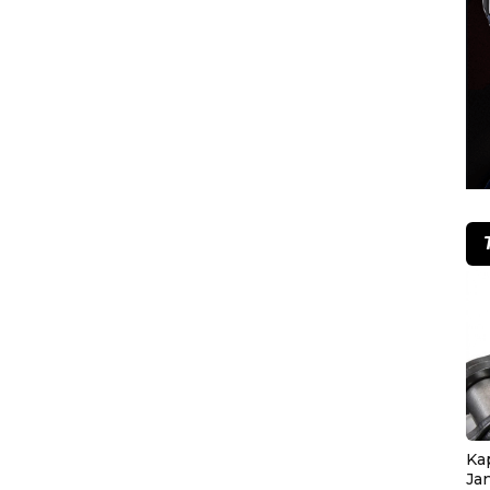
Ka
Ja