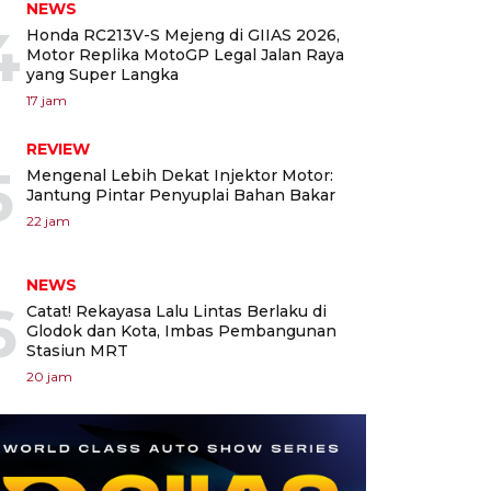
NEWS
4
Honda RC213V-S Mejeng di GIIAS 2026,
Motor Replika MotoGP Legal Jalan Raya
yang Super Langka
17 jam
REVIEW
5
Mengenal Lebih Dekat Injektor Motor:
Jantung Pintar Penyuplai Bahan Bakar
22 jam
NEWS
6
Catat! Rekayasa Lalu Lintas Berlaku di
Glodok dan Kota, Imbas Pembangunan
Stasiun MRT
20 jam