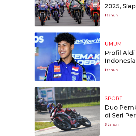
2025, Sia
1 tahun
UMUM
Profil Al
Indonesia
1 tahun
SPORT
Duo Pemb
di Seri P
3 tahun