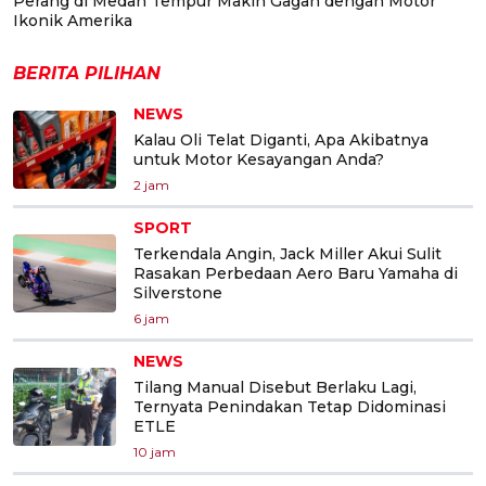
Perang di Medan Tempur Makin Gagah dengan Motor
Ikonik Amerika
BERITA PILIHAN
NEWS
Kalau Oli Telat Diganti, Apa Akibatnya
untuk Motor Kesayangan Anda?
2 jam
SPORT
Terkendala Angin, Jack Miller Akui Sulit
Rasakan Perbedaan Aero Baru Yamaha di
Silverstone
6 jam
NEWS
Tilang Manual Disebut Berlaku Lagi,
Ternyata Penindakan Tetap Didominasi
ETLE
10 jam