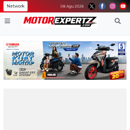
Network
08 Agu 2026