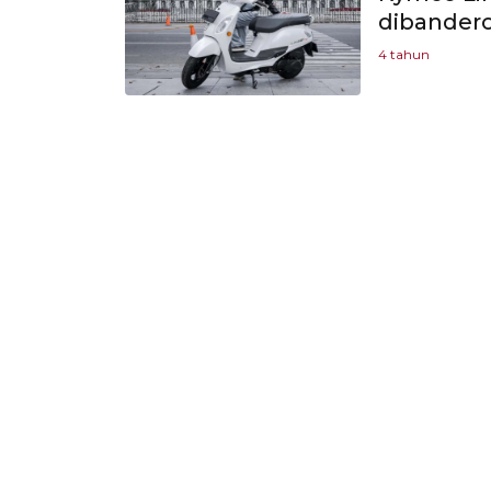
dibandero
4 tahun