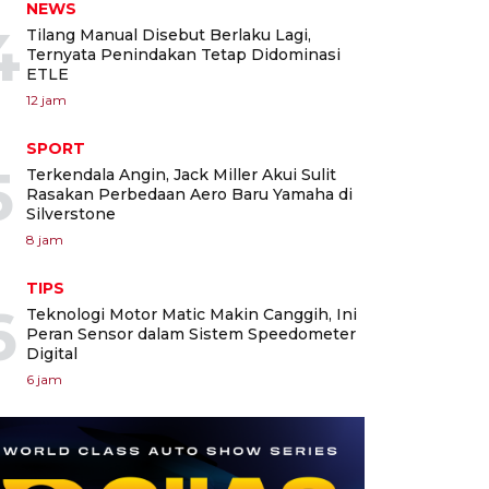
NEWS
4
Tilang Manual Disebut Berlaku Lagi,
Ternyata Penindakan Tetap Didominasi
ETLE
12 jam
SPORT
5
Terkendala Angin, Jack Miller Akui Sulit
Rasakan Perbedaan Aero Baru Yamaha di
Silverstone
8 jam
TIPS
6
Teknologi Motor Matic Makin Canggih, Ini
Peran Sensor dalam Sistem Speedometer
Digital
6 jam