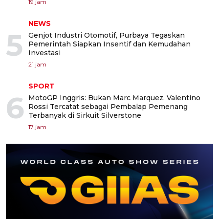
19 jam
NEWS
5
Genjot Industri Otomotif, Purbaya Tegaskan
Pemerintah Siapkan Insentif dan Kemudahan
Investasi
21 jam
SPORT
6
MotoGP Inggris: Bukan Marc Marquez, Valentino
Rossi Tercatat sebagai Pembalap Pemenang
Terbanyak di Sirkuit Silverstone
17 jam