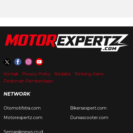
Kontak
Privacy Policy
Redaksi
Tentang Kami
Pedoman Pemberitaan
NETWORK
Otomotifxtra.com
Bikersexpert.com
Motorexpertz.com
Duniascooter.com
Semaraknews.co.id