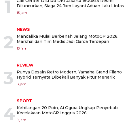
1
Call Center Dishub DKI Jakarta 1500813 Resmi
Diluncurkan, Siaga 24 Jam Layani Aduan Lalu Lintas
15 jam
NEWS
2
Mandalika Mulai Berbenah Jelang MotoGP 2026,
Marshal dan Tim Medis Jadi Garda Terdepan
13 jam
REVIEW
3
Punya Desain Retro Modern, Yamaha Grand Filano
Hybrid Ternyata Dibekali Banyak Fitur Menarik
8 jam
SPORT
4
Kehilangan 20 Poin, Ai Ogura Ungkap Penyebab
Kecelakaan MotoGP Inggris 2026
9 jam