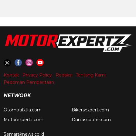
Kontak
Privacy Policy
Redaksi
Tentang Kami
Pedoman Pemberitaan
NETWORK
Otomotifxtra.com
Bikersexpert.com
Motorexpertz.com
Duniascooter.com
Semaraknews.co.id