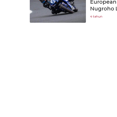
European 
Nugroho La
4 tahun