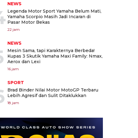
NEWS
4
Legenda Motor Sport Yamaha Belum Mati,
Yamaha Scorpio Masih Jadi Incaran di
Pasar Motor Bekas
22 jam
NEWS
5
Mesin Sama, tapi Karakternya Berbeda!
Kupas 3 Skutik Yamaha Maxi Family: Nmax,
Aerox dan Lexi
16 jam
SPORT
6
Brad Binder Nilai Motor MotoGP Terbaru
Lebih Agresif dan Sulit Ditaklukkan
18 jam