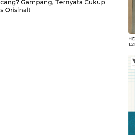
ncang? Gampang, Ternyata Cukup
s Orisinal!
HD
1.2