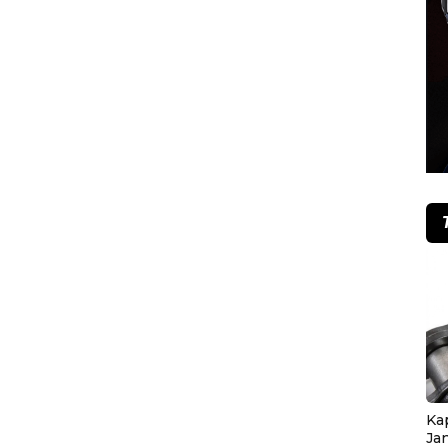
Ka
Ja