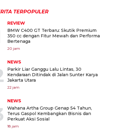
RITA TERPOPULER
REVIEW
1
BMW C400 GT Terbaru: Skutik Premium
350 cc dengan Fitur Mewah dan Performa
Bertenaga
20 jam
NEWS
2
Parkir Liar Ganggu Lalu Lintas, 30
Kendaraan Ditindak di Jalan Sunter Karya
Jakarta Utara
22 jam
NEWS
3
Wahana Artha Group Genap 54 Tahun,
Terus Gaspol Kembangkan Bisnis dan
Perkuat Aksi Sosial
18 jam