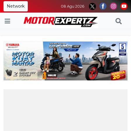
Network
08 Agu 2026