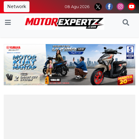
Network
08 Agu 2026