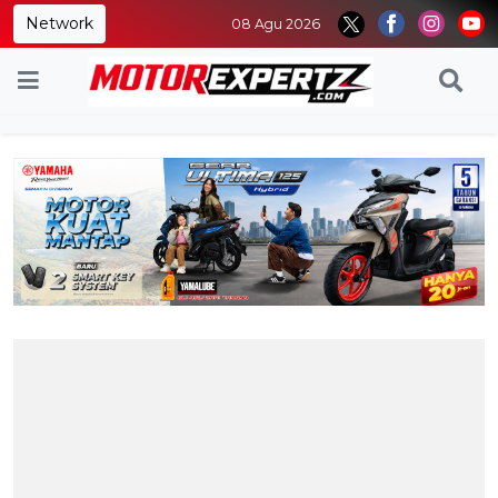
Network
08 Agu 2026