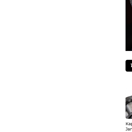
Ka
Ja