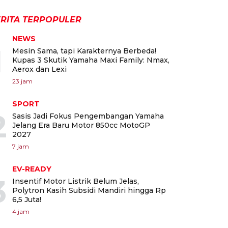
RITA TERPOPULER
NEWS
1
Mesin Sama, tapi Karakternya Berbeda!
Kupas 3 Skutik Yamaha Maxi Family: Nmax,
Aerox dan Lexi
23 jam
SPORT
2
Sasis Jadi Fokus Pengembangan Yamaha
Jelang Era Baru Motor 850cc MotoGP
2027
7 jam
EV-READY
3
Insentif Motor Listrik Belum Jelas,
Polytron Kasih Subsidi Mandiri hingga Rp
6,5 Juta!
4 jam