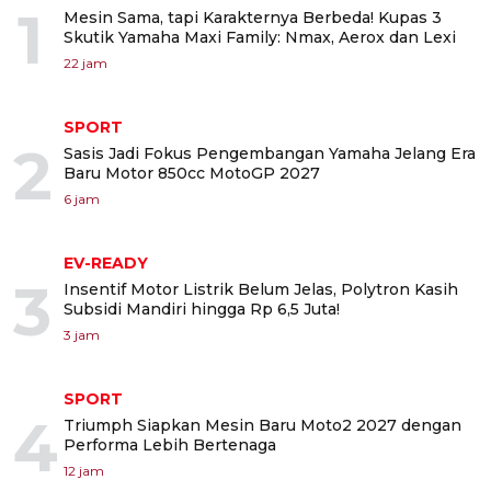
1
Mesin Sama, tapi Karakternya Berbeda! Kupas 3
Skutik Yamaha Maxi Family: Nmax, Aerox dan Lexi
22 jam
SPORT
2
Sasis Jadi Fokus Pengembangan Yamaha Jelang Era
Baru Motor 850cc MotoGP 2027
6 jam
EV-READY
3
Insentif Motor Listrik Belum Jelas, Polytron Kasih
Subsidi Mandiri hingga Rp 6,5 Juta!
3 jam
SPORT
4
Triumph Siapkan Mesin Baru Moto2 2027 dengan
Performa Lebih Bertenaga
12 jam