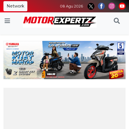
Network
08 Agu 2026