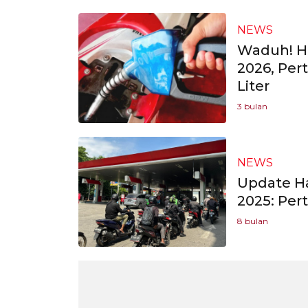
NEWS
Waduh! Ha
2026, Pe
Liter
3 bulan
NEWS
Update H
2025: Per
8 bulan