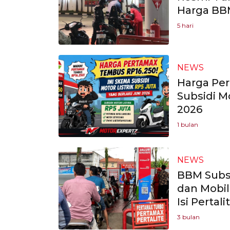
Harga BB
5 hari
NEWS
Harga Per
Subsidi M
2026
1 bulan
NEWS
BBM Subsi
dan Mobil
Isi Pertali
3 bulan