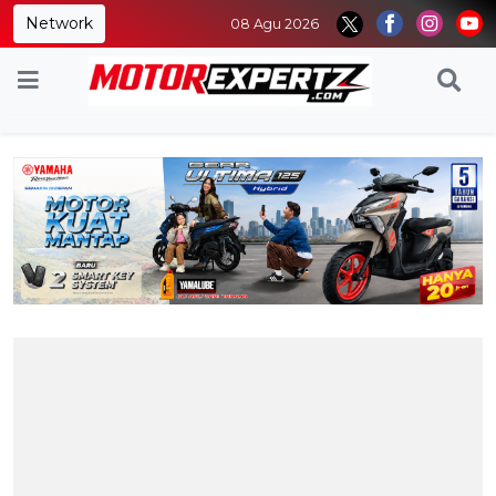
Network
08 Agu 2026