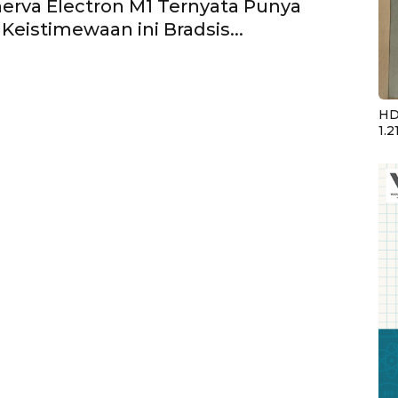
inerva Electron M1 Ternyata Punya
Keistimewaan ini Bradsis...
HD
1.2