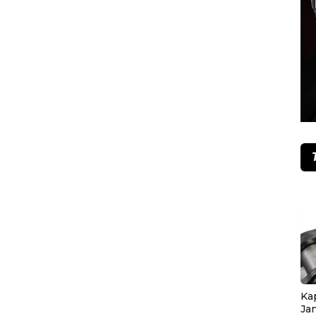
Ka
Ja