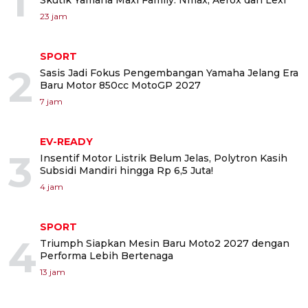
1
Skutik Yamaha Maxi Family: Nmax, Aerox dan Lexi
23 jam
SPORT
2
Sasis Jadi Fokus Pengembangan Yamaha Jelang Era
Baru Motor 850cc MotoGP 2027
7 jam
EV-READY
3
Insentif Motor Listrik Belum Jelas, Polytron Kasih
Subsidi Mandiri hingga Rp 6,5 Juta!
4 jam
SPORT
4
Triumph Siapkan Mesin Baru Moto2 2027 dengan
Performa Lebih Bertenaga
13 jam