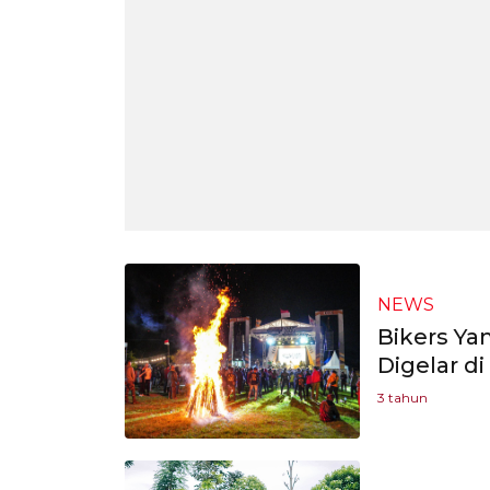
NEWS
Bikers Ya
Digelar d
3 tahun