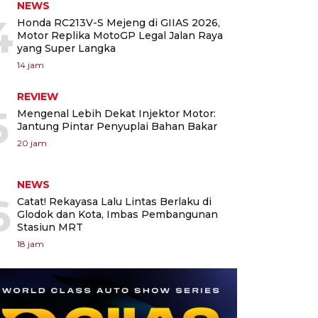
NEWS
4
Honda RC213V-S Mejeng di GIIAS 2026,
Motor Replika MotoGP Legal Jalan Raya
yang Super Langka
14 jam
REVIEW
5
Mengenal Lebih Dekat Injektor Motor:
Jantung Pintar Penyuplai Bahan Bakar
20 jam
NEWS
6
Catat! Rekayasa Lalu Lintas Berlaku di
Glodok dan Kota, Imbas Pembangunan
Stasiun MRT
18 jam