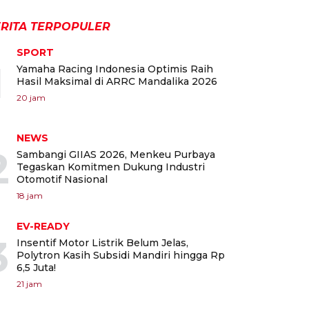
RITA TERPOPULER
SPORT
1
Yamaha Racing Indonesia Optimis Raih
Hasil Maksimal di ARRC Mandalika 2026
20 jam
NEWS
2
Sambangi GIIAS 2026, Menkeu Purbaya
Tegaskan Komitmen Dukung Industri
Otomotif Nasional
18 jam
EV-READY
3
Insentif Motor Listrik Belum Jelas,
Polytron Kasih Subsidi Mandiri hingga Rp
6,5 Juta!
21 jam