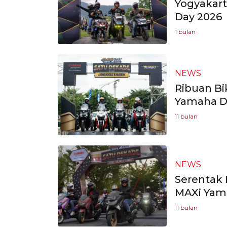
Yogyakar
Day 2026
1 bulan
NEWS
Ribuan B
Yamaha Da
11 bulan
NEWS
Serentak D
MAXi Yam
11 bulan