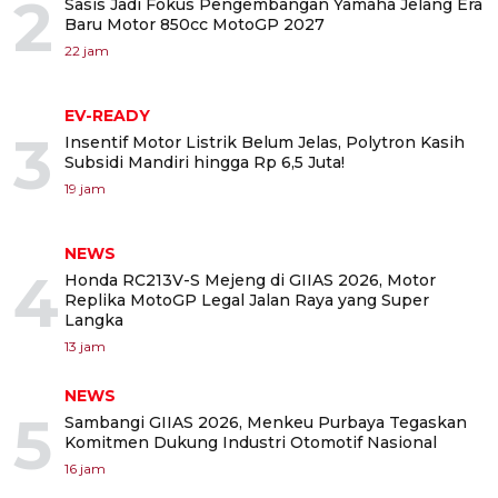
2
Sasis Jadi Fokus Pengembangan Yamaha Jelang Era
Baru Motor 850cc MotoGP 2027
22 jam
EV-READY
3
Insentif Motor Listrik Belum Jelas, Polytron Kasih
Subsidi Mandiri hingga Rp 6,5 Juta!
19 jam
NEWS
4
Honda RC213V-S Mejeng di GIIAS 2026, Motor
Replika MotoGP Legal Jalan Raya yang Super
Langka
13 jam
NEWS
5
Sambangi GIIAS 2026, Menkeu Purbaya Tegaskan
Komitmen Dukung Industri Otomotif Nasional
16 jam