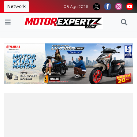
Network
08 Agu 2026