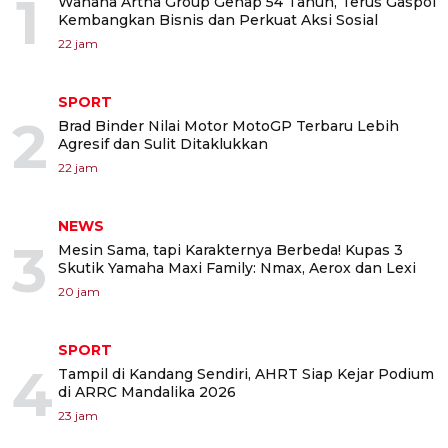
1
Wahana Artha Group Genap 54 Tahun, Terus Gaspol
Kembangkan Bisnis dan Perkuat Aksi Sosial
22 jam
SPORT
2
Brad Binder Nilai Motor MotoGP Terbaru Lebih
Agresif dan Sulit Ditaklukkan
22 jam
NEWS
3
Mesin Sama, tapi Karakternya Berbeda! Kupas 3
Skutik Yamaha Maxi Family: Nmax, Aerox dan Lexi
20 jam
SPORT
4
Tampil di Kandang Sendiri, AHRT Siap Kejar Podium
di ARRC Mandalika 2026
23 jam