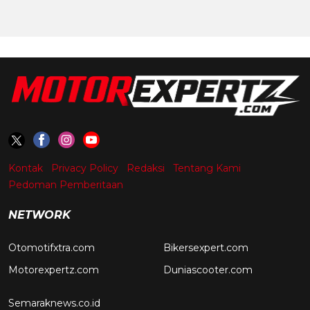
Kontak
Privacy Policy
Redaksi
Tentang Kami
Pedoman Pemberitaan
NETWORK
Otomotifxtra.com
Bikersexpert.com
Motorexpertz.com
Duniascooter.com
Semaraknews.co.id