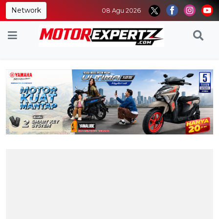
Network
08 Agu 2026