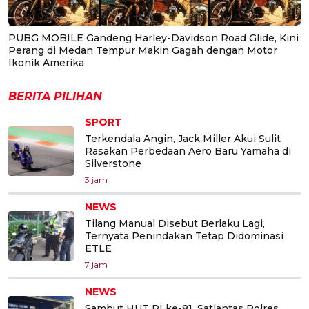
PUBG MOBILE Gandeng Harley-Davidson Road Glide, Kini
Perang di Medan Tempur Makin Gagah dengan Motor
Ikonik Amerika
BERITA PILIHAN
SPORT
Terkendala Angin, Jack Miller Akui Sulit
Rasakan Perbedaan Aero Baru Yamaha di
Silverstone
3 jam
NEWS
Tilang Manual Disebut Berlaku Lagi,
Ternyata Penindakan Tetap Didominasi
ETLE
7 jam
NEWS
Sambut HUT RI ke-81, Satlantas Polres