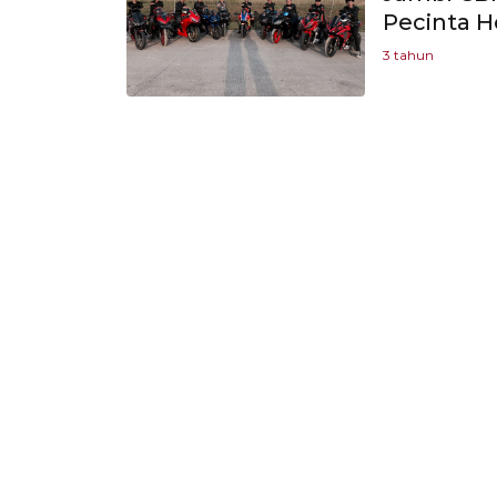
Pecinta H
3 tahun