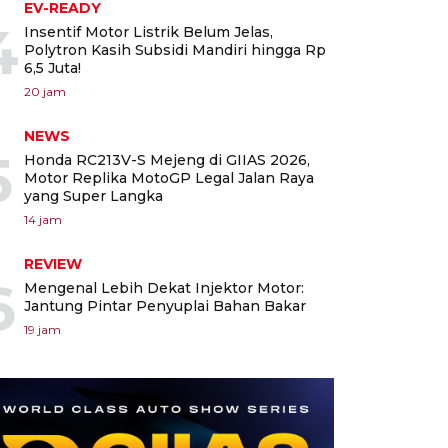
EV-READY
4
Insentif Motor Listrik Belum Jelas,
Polytron Kasih Subsidi Mandiri hingga Rp
6,5 Juta!
20 jam
NEWS
5
Honda RC213V-S Mejeng di GIIAS 2026,
Motor Replika MotoGP Legal Jalan Raya
yang Super Langka
14 jam
REVIEW
6
Mengenal Lebih Dekat Injektor Motor:
Jantung Pintar Penyuplai Bahan Bakar
19 jam