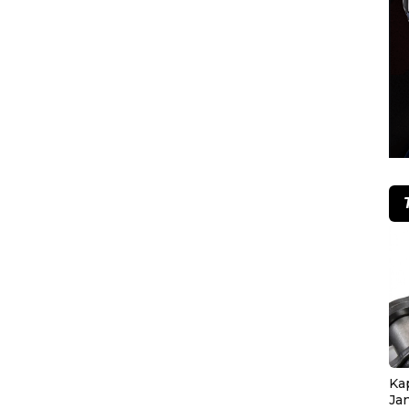
Ka
Ja