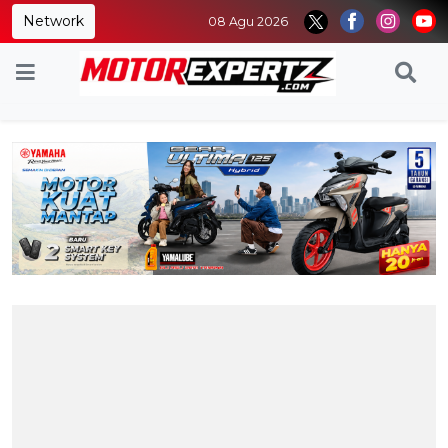
Network
08 Agu 2026