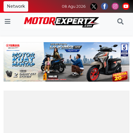
Network
08 Agu 2026