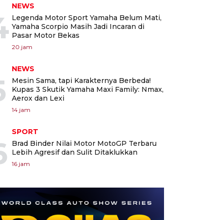
NEWS
4
Legenda Motor Sport Yamaha Belum Mati,
Yamaha Scorpio Masih Jadi Incaran di
Pasar Motor Bekas
20 jam
NEWS
5
Mesin Sama, tapi Karakternya Berbeda!
Kupas 3 Skutik Yamaha Maxi Family: Nmax,
Aerox dan Lexi
14 jam
SPORT
6
Brad Binder Nilai Motor MotoGP Terbaru
Lebih Agresif dan Sulit Ditaklukkan
16 jam