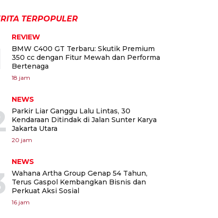
RITA TERPOPULER
REVIEW
1
BMW C400 GT Terbaru: Skutik Premium
350 cc dengan Fitur Mewah dan Performa
Bertenaga
18 jam
NEWS
2
Parkir Liar Ganggu Lalu Lintas, 30
Kendaraan Ditindak di Jalan Sunter Karya
Jakarta Utara
20 jam
NEWS
3
Wahana Artha Group Genap 54 Tahun,
Terus Gaspol Kembangkan Bisnis dan
Perkuat Aksi Sosial
16 jam