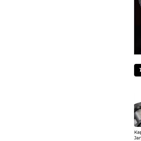
Ka
Ja