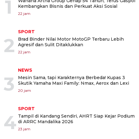
1
Wahana Artha Group Genap 54 Tahun, Terus Gaspol
Kembangkan Bisnis dan Perkuat Aksi Sosial
22 jam
SPORT
2
Brad Binder Nilai Motor MotoGP Terbaru Lebih
Agresif dan Sulit Ditaklukkan
22 jam
NEWS
3
Mesin Sama, tapi Karakternya Berbeda! Kupas 3
Skutik Yamaha Maxi Family: Nmax, Aerox dan Lexi
20 jam
SPORT
4
Tampil di Kandang Sendiri, AHRT Siap Kejar Podium
di ARRC Mandalika 2026
23 jam